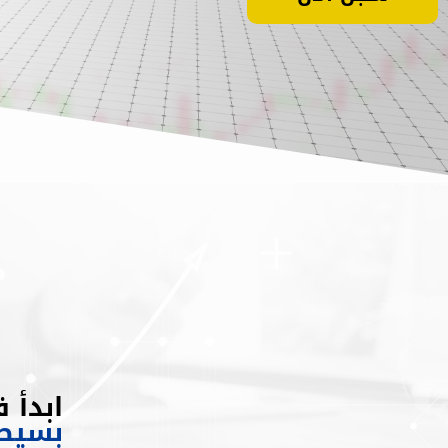
ابدأ 
بسيط