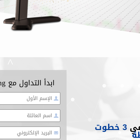
ابدأ التداول مع CM Trading
في
3 خطوت
ة