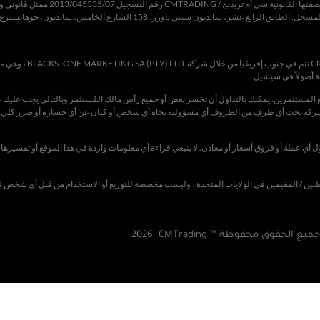
صفتها القانونية
سي أم
تريدنج
/
CMTRADING
رقم التسجيل 2013/045335/07 ممثل قانوني ووكيل لشركة
ساندتون
سيتي
تاورز
، 158
الشارع
الخامس
،
ساندتون
، جوهانسبرغ، 2196، جنوب أفريق
إشعار تنظيمي: يجب على عملاء جن
يع المستثمرين. يمكنك بالتداول أن تخسر بعض أو جميع رأس مالك المُستثمر وبالتالي يجب عليك 
لشركة تحت أي ظرف من الظروف أي مسؤولية تجاه أي شخص أو كيان عن أي خسارة أو ضرر كلي أو 
ست موجهة إلى المواطنين / المقيمين في الولايات المتحدة ، وليست مخصصة للتوزيع أو الاستخدام من قبل أي شخص
جميع الحقوق محفوظة ™ CMTrading
2026