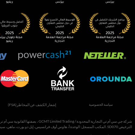
سياسة الخصوصية
إشعار الكشف عن المخاطر(FSA)
شركة
جي سي أم تي التجارية المحدودة
/
Trading
Limited
GCMT
،
بصفتها القانونية سي أم
تر
الترخيص
SD070
. المكتب المسجل: الوحدة أ، هاوس أوف فرانسيس، إيل دو بورت، ماهي، سي