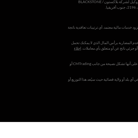
بلاكستون
/
BLACKSTONE
يا.
وب إفريقيا ملاحظة أن أنشطة التسويق الخاصة بـ CMTrading تتم في جنوب إفريقيا من خلال شركة BLACKSTONE MARKETING SA (PTY) LTD ، وهي مزود خدمات مالية معتمد. أي ترتيبات تعاقدية ناتجة
عدم المضاربة برأس المال الذي لا يمكنك تحمل
جزئي ناتج عن أو متعلق بأي معاملات.
إخلاء
يُنصح العملاء بشدة بطلب المشورة المالية والقانونية والضريبية المستقلة قبل الشروع في تداول أي عملة أو فروق أسعار أو معادن. لا ينبغي قراءة أي معلومات واردة في هذا الموقع أو تفسيرها على أنها تشكل نصيحة من جانب CMTrading أو
 في أي بلد أو ولاية قضائية حيث سيُعد هذا التوزيع أو