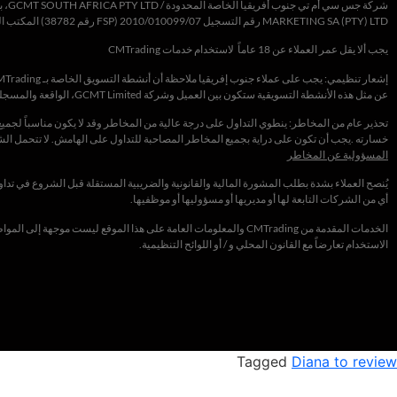
شركة
جس سي أم تي جنوب أفريقيا الخاصة المحدودة /
D
GCMT SOUTH AFRICA PTY LT
،
ب
MARKETING SA (PTY) LTD
رقم التسجيل 2010/010099/07 (
FSP
رقم 38782) المكتب المسجل: الطابق الرابع عشر،
يجب ألا يقل عمر العملاء عن 18 عاماً لاستخدام خدمات CMTrading
عن مثل هذه الأنشطة التسويقية ستكون بين العميل وشركة GCMT Limited، الواقعة والمسجلة أصولاً في سيشيل
تحذير عام من المخاطر: ينطوي التداول على درجة عالية من المخاطر وقد لا يكون مناسباً لجم
خسارته .يجب أن تكون على دراية بجميع المخاطر المصاحبة للتداول على الهامش. لا تتحمل ا
المسؤولية عن المخاطر
أي من الشركات التابعة لها أو مديريها أو مسؤوليها أو موظفيها.
الخدمات المقدمة من CMTrading والمعلومات العامة على هذا الموقع لي
الاستخدام تعارضاً مع القانون المحلي و / أو اللوائح التنظيمية.
Tagged
Diana to review