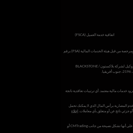
اتفاقية خدمة العميل (FSCA)
FSA
) برقم
بلاكستون
/
BLACKSTONE
يا.
وب إفريقيا ملاحظة أن أنشطة التسويق الخاصة بـ CMTrading تتم في جنوب إفريقيا من خلال شركة BLACKSTONE MARKETING SA (PTY) LTD ، وهي مزود خدمات مالية معتمد. أي ترتيبات تعاقدية ناتجة
عدم المضاربة برأس المال الذي لا يمكنك تحمل
جزئي ناتج عن أو متعلق بأي معاملات.
إخلاء
يُنصح العملاء بشدة بطلب المشورة المالية والقانونية والضريبية المستقلة قبل الشروع في تداول أي عملة أو فروق أسعار أو معادن. لا ينبغي قراءة أي معلومات واردة في هذا الموقع أو تفسيرها على أنها تشكل نصيحة من جانب CMTrading أو