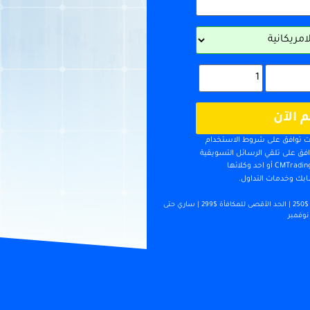
 الآن
أنت توافق على شروط الاستخدام
ق على تلقي الرسائل التسويقية
والمكالمات الهاتفية من CMTrading أو احد وكلائها
 وخدمات التداول.
تطبق الشروط والأحكام | الحد الأدنى للإيداع $250 | الحد الأقصى للمكافأة $299 | ساري حتى