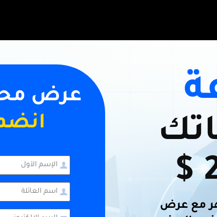
ة
عرض محدو
انضم 
تك
هر مع عرض