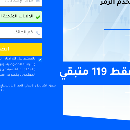
. استخدم الرمز
انضم
بالضغط على الزر أدناه، 
وسياسة الخصوصية، وتواف
قط 
119
 متبقي 
المعتمدين بخصوص حسابك
30 نوفمبر