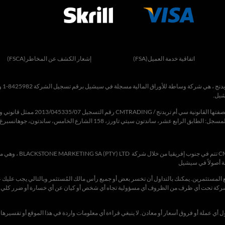
اتفاقية خدمة العميل(FSA)
إشعار الكشف عن المخاطر(FSCA)
يدنج
، هي شركة وساطة للأوراق المالية مسجلة في سيشيل برقم تسجيل الشركة 8425982-1 ومرخصة من قبل هيئة الخدمات المالية (
شيل.
صفتها القانونية
سي أم
تريدنج
/
CMTRADING
رقم التسجيل 2013/045335/07 ممثل قانوني ووكيل لشركة
ساندتون
سيتي
تاورز
، 158
الشارع
الخامس
،
ساندتون
، جوهانسبرغ، 2196، جنوب أفريق
إشعار تنظيمي: يجب على عملاء جن
يع المستثمرين. يمكنك بالتداول أن تخسر بعض أو جميع رأس مالك المُستثمر وبالتالي يجب عليك 
لشركة تحت أي ظرف من الظروف أي مسؤولية تجاه أي شخص أو كيان عن أي خسارة أو ضرر كلي أو 