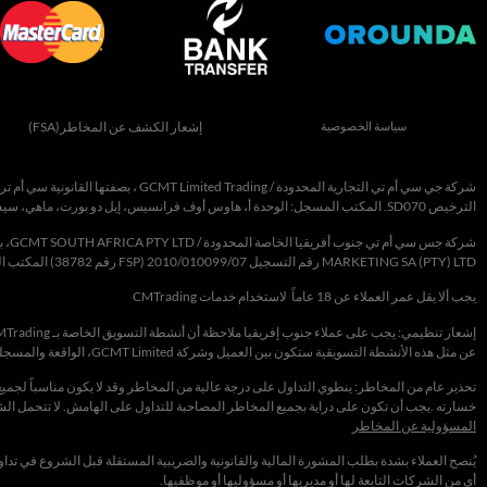
سياسة الخصوصية
إشعار الكشف عن المخاطر(FSA)
شركة
جي سي أم تي التجارية المحدودة
/
Trading
Limited
GCMT
،
بصفتها القانونية سي أم
تر
الترخيص
SD070
. المكتب المسجل: الوحدة أ، هاوس أوف فرانسيس، إيل دو بورت، ماهي، سي
شركة
جس سي أم تي جنوب أفريقيا الخاصة المحدودة /
D
GCMT SOUTH AFRICA PTY LT
،
ب
MARKETING SA (PTY) LTD
رقم التسجيل 2010/010099/07 (
FSP
رقم 38782) المكتب المسجل: الطابق الرابع عشر،
يجب ألا يقل عمر العملاء عن 18 عاماً لاستخدام خدمات CMTrading
عن مثل هذه الأنشطة التسويقية ستكون بين العميل وشركة GCMT Limited، الواقعة والمسجلة أصولاً في سيشيل
تحذير عام من المخاطر: ينطوي التداول على درجة عالية من المخاطر وقد لا يكون مناسباً لجم
خسارته .يجب أن تكون على دراية بجميع المخاطر المصاحبة للتداول على الهامش. لا تتحمل ا
المسؤولية عن المخاطر
أي من الشركات التابعة لها أو مديريها أو مسؤوليها أو موظفيها.