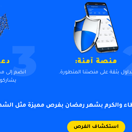
3
منصة آمنة:
دعم
داول بثقة على منصتنا المتطورة.
انضم إلى مج
يشاركو
اء
والكرم
ب
شهر رمضان بفرص مميزة مثل الشه
استكشاف الفرص