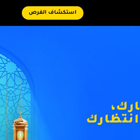
استكشاف الفرص
رك،
نتظارك