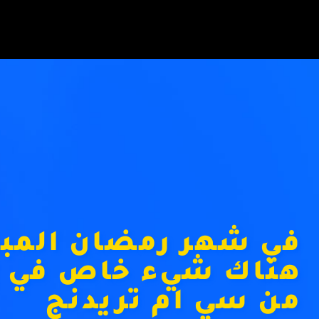
في شهر رمضان المبا
هناك شيء خاص في ا
من سي ام تريدنج