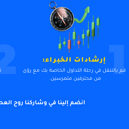
2
1
إرشادات الخبراء:
قم بالتنقل في رحلة التداول الخاصة بك مع رؤى
ت
من محترفين متمرسين.
انضم إلينا في
وشاركنا
روح
العط