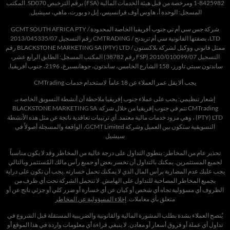
8425982-1 ومرخصة من قبل هيئة الخدمات المالية (
FSA
) برقم الترخيص
SD070
. المكتب
المسجل: الوحدة أ، هاوس أوف فرانسيس، إيل دو بورت، ماهي، سيشيل.
شركة
جس سي أم تي جنوب أفريقيا الخاصة المحدودة /
GCMT SOUTH AFRICA PTY
D
LT
،
بصفتها القانونية
سي أم
تريدنج
/
CMTRADING
رقم التسجيل 2013/045335/07
ممثل قانوني ووكيل لشركة
بلاكستون
/
BLACKSTONE MARKETING SA (PTY) LTD
رقم
التسجيل 2010/010099/07 (
FSP
رقم 38782) المكتب المسجل: الطابق الرابع عشر،
ساندتون
سيتي
تاورز
، 158
الشارع
الخامس
،
ساندتون
، جوهانسبرغ، 2196، جنوب أفريقيا.
يجب ألا يقل عمر العملاء عن 18 عاماً لاستخدام خدمات CMTrading
إشعار تنظيمي: يجب على عملاء جنوب إفريقيا ملاحظة أن أنشطة التسويق الخاصة بـ
CMTrading تتم في جنوب إفريقيا من خلال شركة BLACKSTONE MARKETING SA
(PTY) LTD ، وهي مزود خدمات مالية معتمد. أي ترتيبات تعاقدية ناتجة عن مثل هذه الأنشطة
التسويقية ستكون بين العميل وشركة GCMT Limited، الواقعة والمسجلة أصولاً في
سيشيل
تحذير عام من المخاطر: ينطوي التداول على درجة عالية من المخاطر وقد لا يكون مناسباً
لجميع المستثمرين. يمكنك بالتداول أن تخسر بعض أو جميع رأس مالك المُستثمر وبالتالي
يجب عليك عدم المضاربة برأس المال الذي لا يمكنك تحمل خسارته .يجب أن تكون على دراية
بجميع المخاطر المصاحبة للتداول على الهامش. لا تتحمل الشركة تحت أي ظرف من
الظروف أي مسؤولية تجاه أي شخص أو كيان عن أي خسارة أو ضرر كلي أو جزئي ناتج عن أو
متعلق بأي معاملات.
إخلاء المسؤولية عن المخاطر
يُنصح العملاء بشدة بطلب المشورة المالية والقانونية والضريبية المستقلة قبل الشروع في
تداول أي عملة أو فروق أسعار أو معادن. لا ينبغي قراءة أي معلومات واردة في هذا الموقع أو